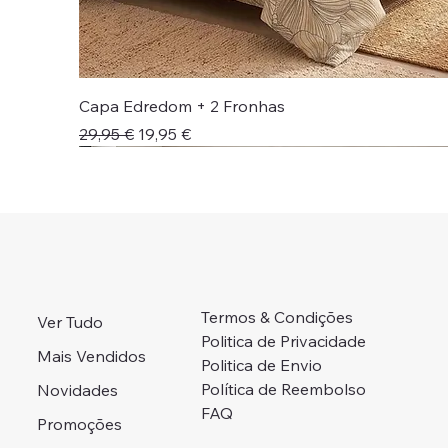
Capa Edredom + 2 Fronhas
Preço normal
Preço promocional
29,95 €
19,95 €
Novidade!
Novidade!
Colcha + Jogo Cama
Preço Campanha
Portes Grátis 📦
Adicionar ao carrinho
Adicionar ao carrinho
Adicionar ao carrinho
Adicionar ao carrinho
Esgotado
Termos & Condições
Ver Tudo
Politica de Privacidade
Mais Vendidos
Politica de Envio
Política de Reembolso
Novidades
FAQ
Promoções