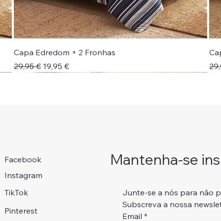
Capa Edredom + 2 Fronhas
Ca
Preço normal
Preço promocional
Pr
29,95 €
19,95 €
29,
Novidade!
Colcha + Jogo Cama
Portes Grátis 📦
Portes Grátis 📦
Adicionar ao carrinho
Adicionar ao carrinho
Adicionar ao carrinho
Adicionar ao carrinho
Mantenha-se insp
Facebook
Instagram
Junte-se a nós para não 
TikTok
Subscreva a nossa newslet
Pinterest
Email
*