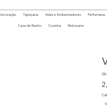
Decoração
Tapeçaria
Velas e Ambientadores
Perfumaria
Casa de Banho
Cozinha
Retrosaria
V
SK
Preç
2
Ca