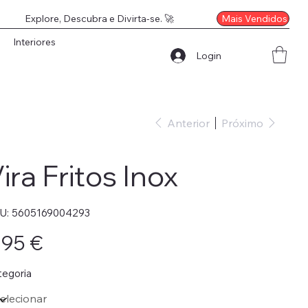
Mais Vendidos
Explore, Descubra e Divirta-se. 🚀
Interiores
Login
Anterior
Próximo
ira Fritos Inox
SKU
U:
5605169004293
5605169004293
o
,95 €
tegoria