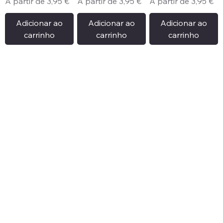
Preço promocional
Preço promocional
Preço promocional
A partir de
3,95 €
A partir de
3,95 €
A partir de
3,95 €
Adicionar ao
Adicionar ao
Adicionar ao
carrinho
carrinho
carrinho