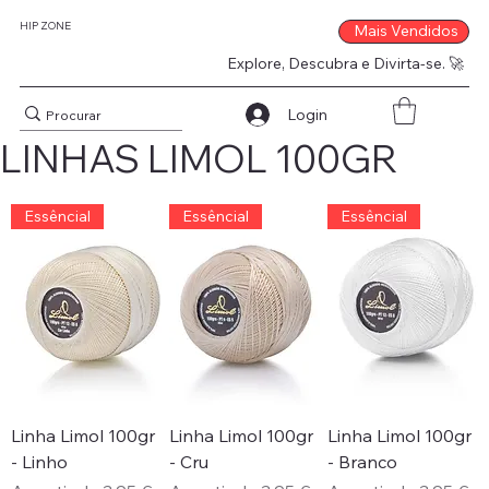
HIP ZONE
Mais Vendidos
Explore, Descubra e Divirta-se. 🚀
Login
LINHAS LIMOL 100GR
Essêncial
Essêncial
Essêncial
Linha Limol 100gr
Linha Limol 100gr
Linha Limol 100gr
- Linho
- Cru
- Branco