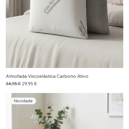
Almofada Viscoelástica Carbono Ativo
Preço normal
Preço promocional
34,95 €
29,95 €
Novidade