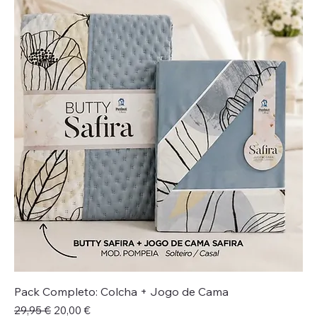
Pack Completo: Colcha + Jogo de Cama
Preço normal
Preço promocional
29,95 €
20,00 €