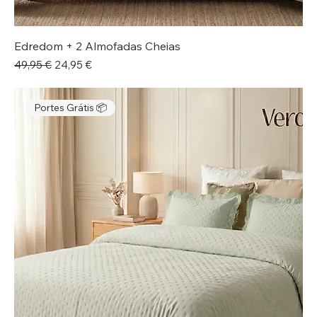
Edredom + 2 Almofadas Cheias
Preço normal
Preço promocional
49,95 €
24,95 €
Portes Grátis 📦