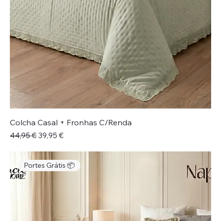
Colcha Casal + Fronhas C/Renda
Preço normal
Preço promocional
44,95 €
39,95 €
Portes Grátis 📦