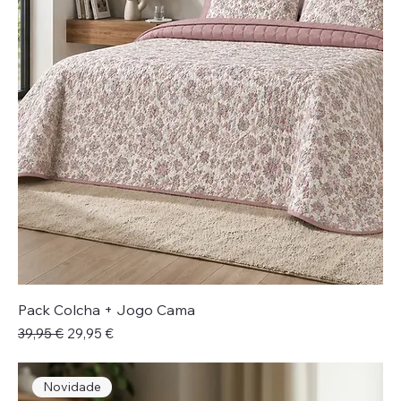
Pack Colcha + Jogo Cama
Preço normal
Preço promocional
39,95 €
29,95 €
Novidade