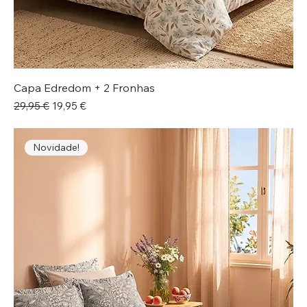
Capa Edredom + 2 Fronhas
Preço normal
Preço promocional
29,95 €
19,95 €
Novidade!