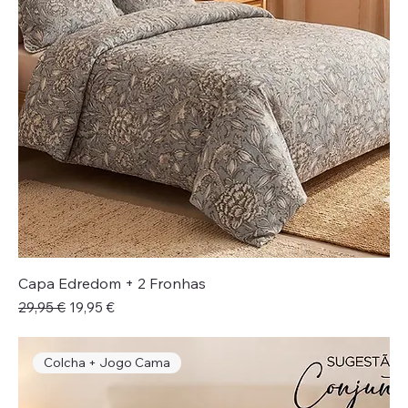
Capa Edredom + 2 Fronhas
Preço normal
Preço promocional
29,95 €
19,95 €
Colcha + Jogo Cama