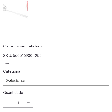
Colher Esparguete Inox
SKU
SKU:
5605169004255
5605169004255
Preço
2,95 €
Categoria
Quantidade