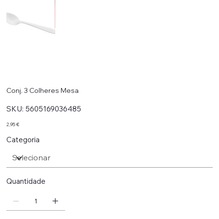
Conj. 3 Colheres Mesa
SKU
SKU:
5605169036485
5605169036485
Preço
2,95 €
Categoria
Quantidade