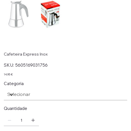
Cafeteira Express Inox
SKU
SKU:
5605169031756
5605169031756
Preço
14,95 €
Categoria
Quantidade