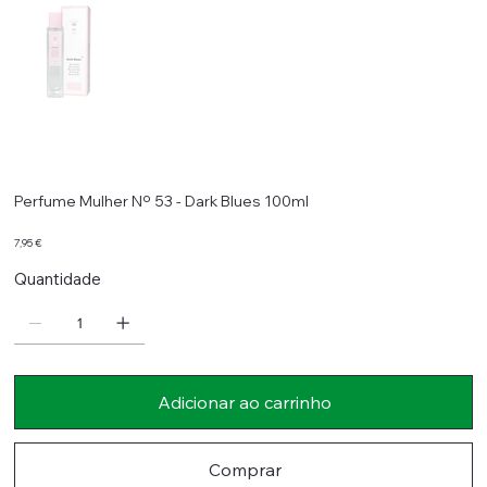
Perfume Mulher Nº 53 - Dark Blues 100ml
Preço
7,95 €
Quantidade
Adicionar ao carrinho
Comprar