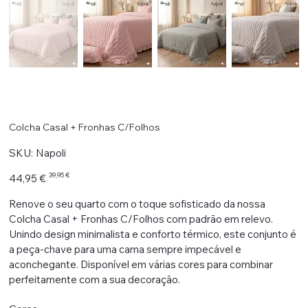
Colcha Casal + Fronhas C/Folhos
SKU
SKU:
Napoli
Napoli
Preço
Preço
39,95 €
44,95 €
original
promocional
Renove o seu quarto com o toque sofisticado da nossa
Colcha Casal + Fronhas C/Folhos com padrão em relevo.
Unindo design minimalista e conforto térmico, este conjunto é
a peça-chave para uma cama sempre impecável e
aconchegante. Disponível em várias cores para combinar
perfeitamente com a sua decoração.