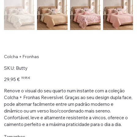
Colcha + Fronhas
SKU
SKU:
Butty
Butty
Preço
Preço
19,95 €
29,95 €
original
promocional
Renove o visual do seu quarto num instante com a coleção
Colcha + Fronhas Reversível. Graças ao seu design dupla face,
pode alternar facilmente entre um padrão moderno e
dinâmico ou um verso liso/coordenado mais sereno.
Confortável, leve e altamente resistente a vincos, oferece o
caimento perfeito e a máxima praticidade para o dia a dia.
Tamanhos