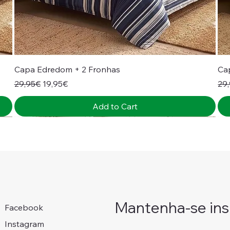
Capa Edredom + 2 Fronhas
Ca
Regular Price
Sale Price
Reg
29,95€
19,95€
29
Add to Cart
Novidade!
Colcha + Jogo Cama
Portes Grátis 📦
Portes Grátis 📦
Mantenha-se insp
Facebook
Instagram