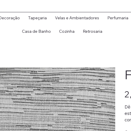
Decoração
Tapeçaria
Velas e Ambientadores
Perfumaria
Casa de Banho
Cozinha
Retrosaria
F
Preç
2
Dê
est
com