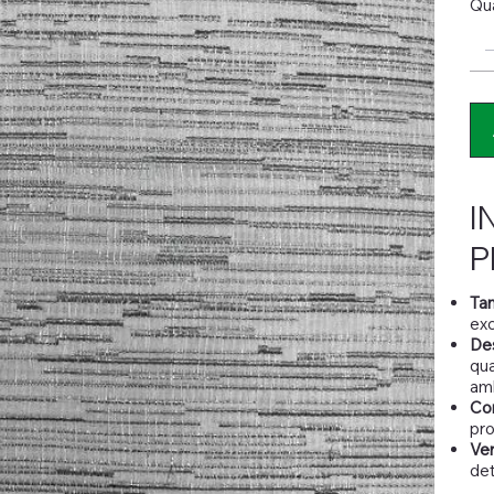
Qu
I
P
Ta
exc
De
qua
am
Con
pr
Ver
det