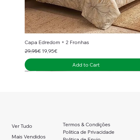
Capa Edredom + 2 Fronhas
Regular Price
Sale Price
29,95€
19,95€
Add to Cart
Novidade!
Novidade!
Colcha + Jogo Cama
Preço Campanha
Portes Grátis 📦
Termos & Condições
Ver Tudo
Politica de Privacidade
Mais Vendidos
Politica de Envio