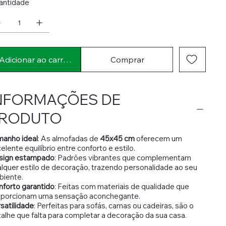
antidade
Adicionar ao carrinho
Comprar
NFORMAÇÕES DE
RODUTO
manho ideal
: As almofadas de
45x45 cm
oferecem um
elente equilíbrio entre conforto e estilo.
sign estampado
: Padrões vibrantes que complementam
lquer estilo de decoração, trazendo personalidade ao seu
biente.
forto garantido
: Feitas com materiais de qualidade que
oporcionam uma sensação aconchegante.
satilidade
: Perfeitas para sofás, camas ou cadeiras, são o
alhe que falta para completar a decoração da sua casa.