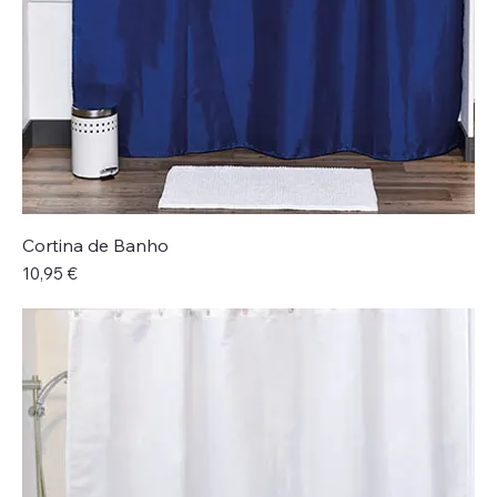
Cortina de Banho
Preço
10,95 €