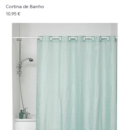
Cortina de Banho
Preço
10,95 €