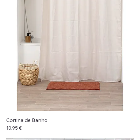
Cortina de Banho
Preço
10,95 €