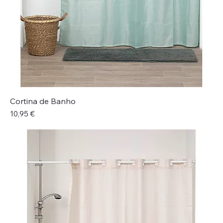
Cortina de Banho
Preço
10,95 €