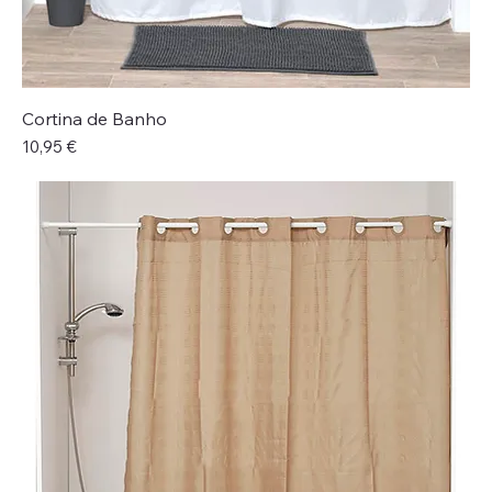
Cortina de Banho
Preço
10,95 €