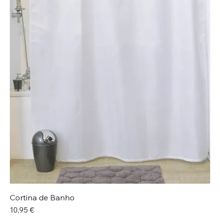
Cortina de Banho
Preço
10,95 €