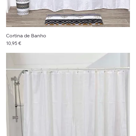
Cortina de Banho
Preço
10,95 €