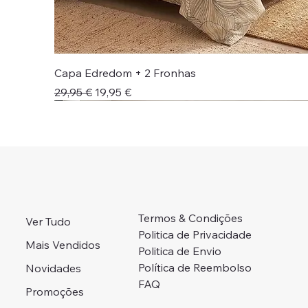
Capa Edredom + 2 Fronhas
Preço normal
Preço promocional
29,95 €
19,95 €
Novidade!
Novidade!
Colcha + Jogo Cama
Preço Campanha
Portes Grátis 📦
Adicionar ao carrinho
Adicionar ao carrinho
Adicionar ao carrinho
Adicionar ao carrinho
Esgotado
Termos & Condições
Ver Tudo
Politica de Privacidade
Mais Vendidos
Politica de Envio
Política de Reembolso
Novidades
FAQ
Promoções