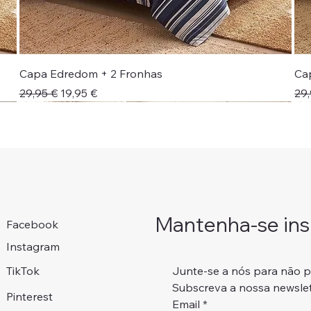
Capa Edredom + 2 Fronhas
Ca
Preço normal
Preço promocional
Pr
29,95 €
19,95 €
29,
Novidade!
Colcha + Jogo Cama
Portes Grátis 📦
Portes Grátis 📦
Adicionar ao carrinho
Adicionar ao carrinho
Adicionar ao carrinho
Adicionar ao carrinho
Mantenha-se insp
Facebook
Instagram
Junte-se a nós para não 
TikTok
Subscreva a nossa newslet
Pinterest
Email
*