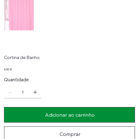
Cortina de Banho
Preço
6,50 €
Quantidade
Adicionar ao carrinho
Comprar