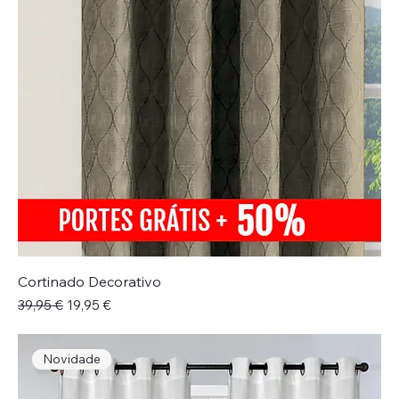
Cortinado Decorativo
Preço normal
Preço promocional
39,95 €
19,95 €
Novidade