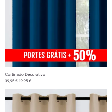
Cortinado Decorativo
Preço normal
Preço promocional
39,95 €
19,95 €