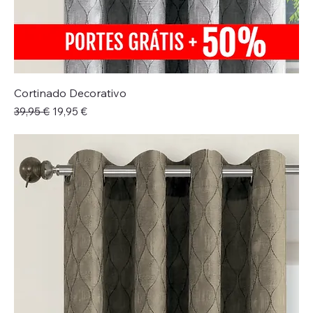
Cortinado Decorativo
Preço normal
Preço promocional
39,95 €
19,95 €