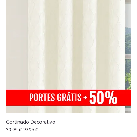
Cortinado Decorativo
Preço normal
Preço promocional
39,95 €
19,95 €