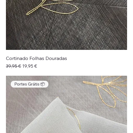
Cortinado Folhas Douradas
Preço normal
Preço promocional
39,95 €
19,95 €
Portes Grátis 📦