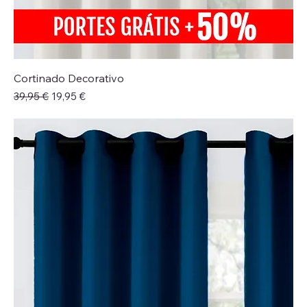
Cortinado Decorativo
Preço normal
Preço promocional
39,95 €
19,95 €