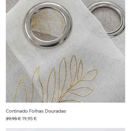
Cortinado Folhas Douradas
Preço normal
Preço promocional
39,95 €
19,95 €