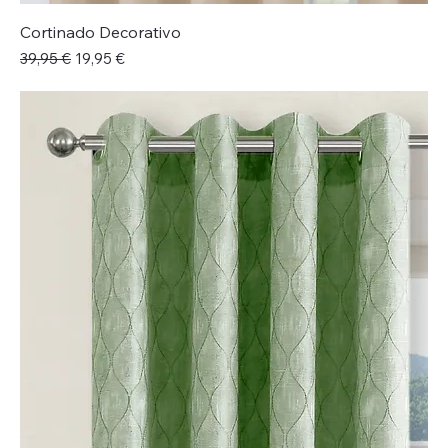
Cortinado Decorativo
Preço normal
Preço promocional
39,95 €
19,95 €