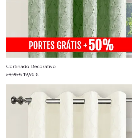
Cortinado Decorativo
Preço normal
Preço promocional
39,95 €
19,95 €