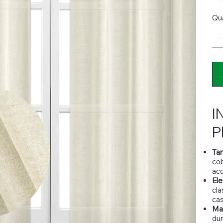
Qu
I
P
Ta
cob
aco
Ele
cla
cas
Mat
dur