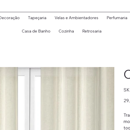
Decoração
Tapeçaria
Velas e Ambientadores
Perfumaria
Casa de Banho
Cozinha
Retrosaria
C
SK
Preç
29
origi
Tra
mod
toq