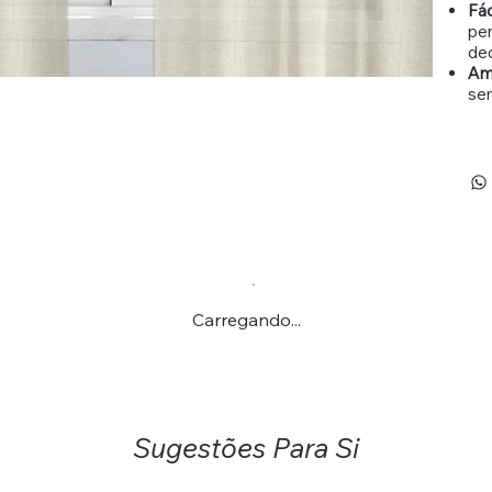
Fác
pen
de
Am
se
Carregando...
Sugestões Para Si