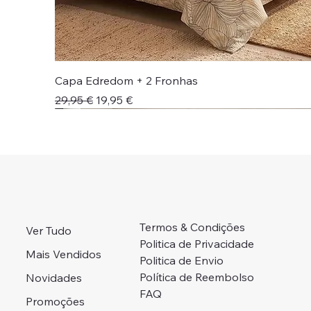
Capa Edredom + 2 Fronhas
Preço normal
Preço promocional
29,95 €
19,95 €
Novidade!
Novidade!
Colcha + Jogo Cama
Preço Campanha
Portes Grátis 📦
Adicionar ao carrinho
Adicionar ao carrinho
Adicionar ao carrinho
Adicionar ao carrinho
Esgotado
Termos & Condições
Ver Tudo
Politica de Privacidade
Mais Vendidos
Politica de Envio
Política de Reembolso
Novidades
FAQ
Promoções