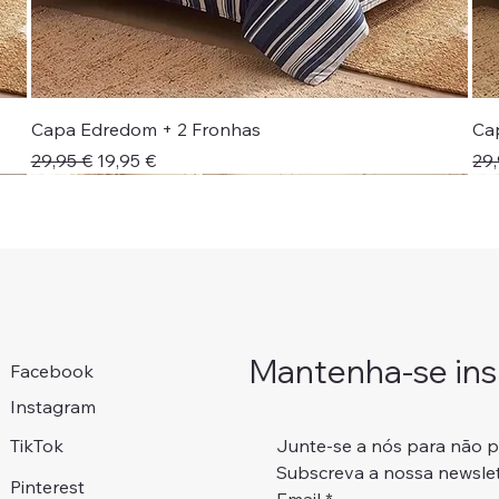
Capa Edredom + 2 Fronhas
Ca
Preço normal
Preço promocional
Pr
29,95 €
19,95 €
29,
Novidade!
Colcha + Jogo Cama
Portes Grátis 📦
Portes Grátis 📦
Adicionar ao carrinho
Adicionar ao carrinho
Adicionar ao carrinho
Adicionar ao carrinho
Mantenha-se insp
Facebook
Instagram
Junte-se a nós para não 
TikTok
Subscreva a nossa newslet
Pinterest
Email
*