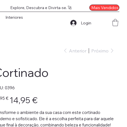
Mais Vendidos
Explore, Descubra e Divirta-se. 🚀
Interiores
Login
Anterior
Próximo
ortinado
SKU
U:
0396
0396
o
Preço
14,95 €
,95 €
nal
promocional
nsforme o ambiente da sua casa com este cortinado
erno e sofisticado. Ele é a escolha perfeita para dar aquele
ue final à decoração, combinando beleza e funcionalidade!