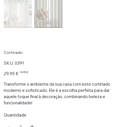
Cortinado
SKU
SKU:
0391
0391
Preço
Preço
14,95 €
29,95 €
original
promocional
Transforme o ambiente da sua casa com este cortinado
moderno e sofisticado. Ele é a escolha perfeita para dar
aquele toque final à decoração, combinando beleza e
funcionalidade!
Quantidade