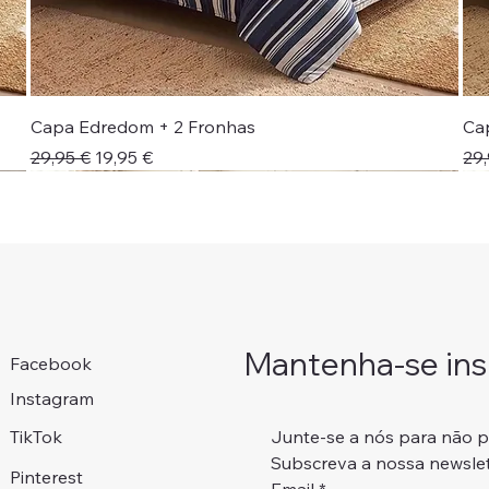
Capa Edredom + 2 Fronhas
Ca
Preço normal
Preço promocional
Pr
29,95 €
19,95 €
29,
Novidade!
Colcha + Jogo Cama
Portes Grátis 📦
Portes Grátis 📦
Adicionar ao carrinho
Adicionar ao carrinho
Adicionar ao carrinho
Adicionar ao carrinho
Mantenha-se insp
Facebook
Instagram
Junte-se a nós para não 
TikTok
Subscreva a nossa newslet
Pinterest
Email
*