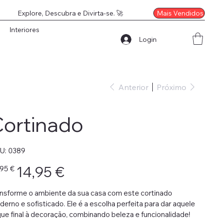
Mais Vendidos
Explore, Descubra e Divirta-se. 🚀
Interiores
Login
Anterior
Próximo
ortinado
SKU
U:
0389
0389
o
Preço
14,95 €
,95 €
nal
promocional
nsforme o ambiente da sua casa com este cortinado
erno e sofisticado. Ele é a escolha perfeita para dar aquele
ue final à decoração, combinando beleza e funcionalidade!