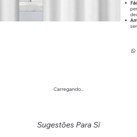
Fác
pen
de
Am
se
Carregando...
Sugestões Para Si