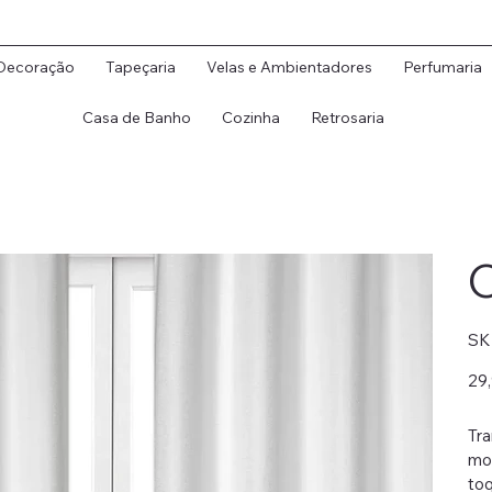
Decoração
Tapeçaria
Velas e Ambientadores
Perfumaria
Casa de Banho
Cozinha
Retrosaria
C
SK
Preç
29
origi
Tra
mod
toq