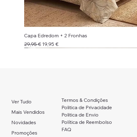
Capa Edredom + 2 Fronhas
Preço normal
Preço promocional
29,95 €
19,95 €
Novidade!
Novidade!
Colcha + Jogo Cama
Preço Campanha
Portes Grátis 📦
Adicionar ao carrinho
Adicionar ao carrinho
Adicionar ao carrinho
Adicionar ao carrinho
Esgotado
Termos & Condições
Ver Tudo
Politica de Privacidade
Mais Vendidos
Politica de Envio
Política de Reembolso
Novidades
FAQ
Promoções