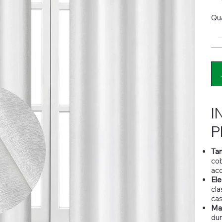
Qu
I
P
Ta
cob
aco
Ele
cla
cas
Mat
dur