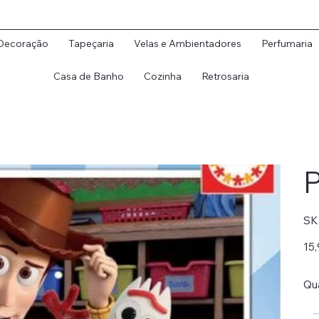
Decoração
Tapeçaria
Velas e Ambientadores
Perfumaria
Casa de Banho
Cozinha
Retrosaria
P
SK
Preç
15,
origi
Qu