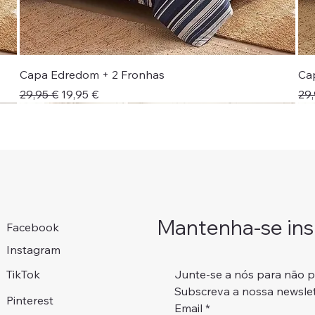
Capa Edredom + 2 Fronhas
Ca
Preço normal
Preço promocional
Pr
29,95 €
19,95 €
29,
Novidade!
Colcha + Jogo Cama
Portes Grátis 📦
Portes Grátis 📦
Adicionar ao carrinho
Adicionar ao carrinho
Adicionar ao carrinho
Adicionar ao carrinho
Mantenha-se insp
Facebook
Instagram
Junte-se a nós para não 
TikTok
Subscreva a nossa newslet
Pinterest
Email
*