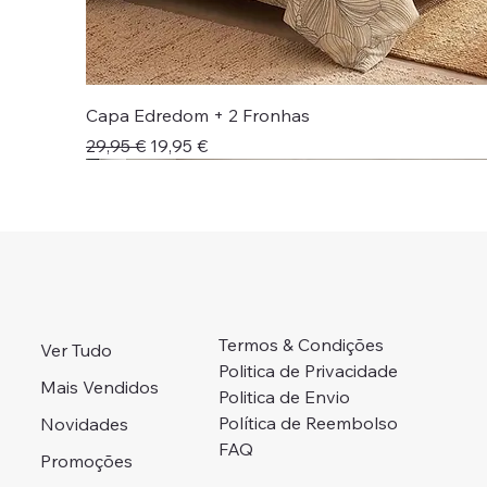
Capa Edredom + 2 Fronhas
Preço normal
Preço promocional
29,95 €
19,95 €
Novidade!
Novidade!
Colcha + Jogo Cama
Preço Campanha
Portes Grátis 📦
Adicionar ao carrinho
Adicionar ao carrinho
Adicionar ao carrinho
Adicionar ao carrinho
Esgotado
Termos & Condições
Ver Tudo
Politica de Privacidade
Mais Vendidos
Politica de Envio
Política de Reembolso
Novidades
FAQ
Promoções