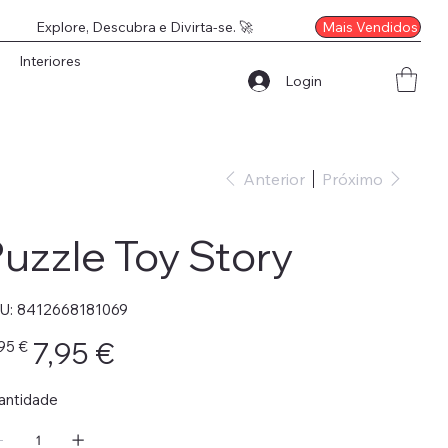
Mais Vendidos
Explore, Descubra e Divirta-se. 🚀
Interiores
Login
Anterior
Próximo
uzzle Toy Story
SKU
U:
8412668181069
8412668181069
o
Preço
7,95 €
95 €
nal
promocional
antidade