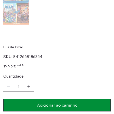
Puzzle Pixar
SKU
SKU:
8412668186354
8412668186354
Preço
Preço
9,95 €
19,95 €
original
promocional
Quantidade
Adicionar ao carrinho