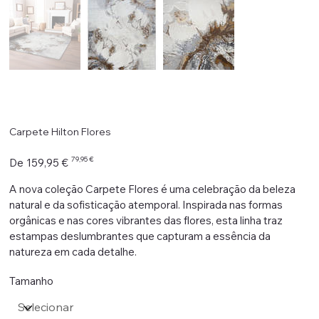
Carpete Hilton Flores
Preço
Preço
79,95 €
De
159,95 €
original
promocional
A nova coleção Carpete Flores é uma celebração da beleza
natural e da sofisticação atemporal. Inspirada nas formas
orgânicas e nas cores vibrantes das flores, esta linha traz
estampas deslumbrantes que capturam a essência da
natureza em cada detalhe.
Tamanho