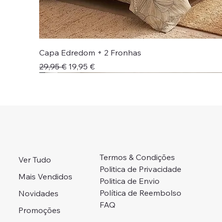
Capa Edredom + 2 Fronhas
Preço normal
Preço promocional
29,95 €
19,95 €
Novidade!
Novidade!
Colcha + Jogo Cama
Preço Campanha
Portes Grátis 📦
Adicionar ao carrinho
Adicionar ao carrinho
Adicionar ao carrinho
Adicionar ao carrinho
Esgotado
Termos & Condições
Ver Tudo
Politica de Privacidade
Mais Vendidos
Politica de Envio
Política de Reembolso
Novidades
FAQ
Promoções