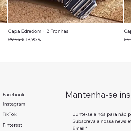
Capa Edredom + 2 Fronhas
Ca
Preço normal
Preço promocional
Pr
29,95 €
19,95 €
29,
Novidade!
Colcha + Jogo Cama
Portes Grátis 📦
Portes Grátis 📦
Adicionar ao carrinho
Adicionar ao carrinho
Adicionar ao carrinho
Adicionar ao carrinho
Mantenha-se insp
Facebook
Instagram
Junte-se a nós para não 
TikTok
Subscreva a nossa newslet
Pinterest
Email
*