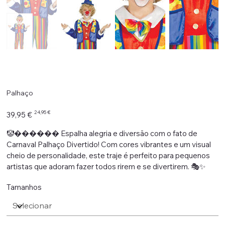
Palhaço
Preço
Preço
24,95 €
39,95 €
original
promocional
🤡������ Espalha alegria e diversão com o fato de
Carnaval Palhaço Divertido! Com cores vibrantes e um visual
cheio de personalidade, este traje é perfeito para pequenos
artistas que adoram fazer todos rirem e se divertirem. 🎭✨
Tamanhos