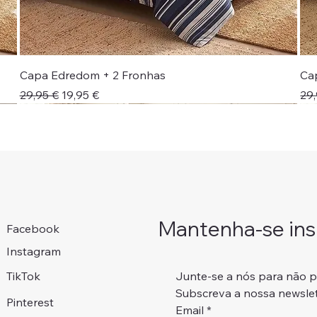
Capa Edredom + 2 Fronhas
Ca
Preço normal
Preço promocional
Pr
29,95 €
19,95 €
29,
Novidade!
Colcha + Jogo Cama
Portes Grátis 📦
Portes Grátis 📦
Adicionar ao carrinho
Adicionar ao carrinho
Adicionar ao carrinho
Adicionar ao carrinho
Mantenha-se insp
Facebook
Instagram
Junte-se a nós para não 
TikTok
Subscreva a nossa newslet
Pinterest
Email
*