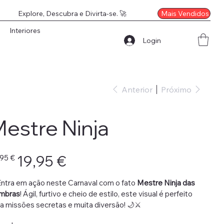
Mais Vendidos
Explore, Descubra e Divirta-se. 🚀
Interiores
Login
Anterior
Próximo
estre Ninja
o
Preço
19,95 €
,95 €
nal
promocional
ntra em ação neste Carnaval com o fato
Mestre Ninja das
mbras
! Ágil, furtivo e cheio de estilo, este visual é perfeito
a missões secretas e muita diversão! 🌙⚔️