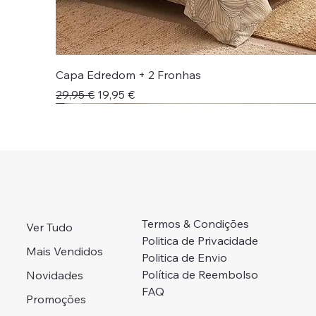
Capa Edredom + 2 Fronhas
Preço normal
Preço promocional
29,95 €
19,95 €
Novidade!
Novidade!
Colcha + Jogo Cama
Preço Campanha
Portes Grátis 📦
Adicionar ao carrinho
Adicionar ao carrinho
Adicionar ao carrinho
Adicionar ao carrinho
Esgotado
Termos & Condições
Ver Tudo
Politica de Privacidade
Mais Vendidos
Politica de Envio
Política de Reembolso
Novidades
FAQ
Promoções