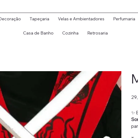
Decoração
Tapeçaria
Velas e Ambientadores
Perfumaria
Casa de Banho
Cozinha
Retrosaria
M
Preç
29
origi
✨ E
So
par