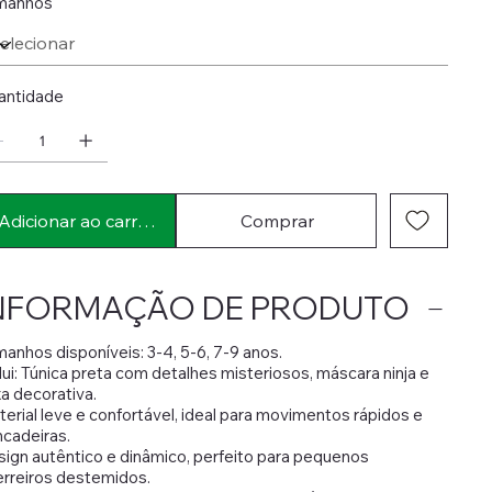
manhos
antidade
Adicionar ao carrinho
Comprar
NFORMAÇÃO DE PRODUTO
anhos disponíveis: 3-4, 5-6, 7-9 anos.
lui: Túnica preta com detalhes misteriosos, máscara ninja e
xa decorativa.
erial leve e confortável, ideal para movimentos rápidos e
ncadeiras.
ign autêntico e dinâmico, perfeito para pequenos
rreiros destemidos.