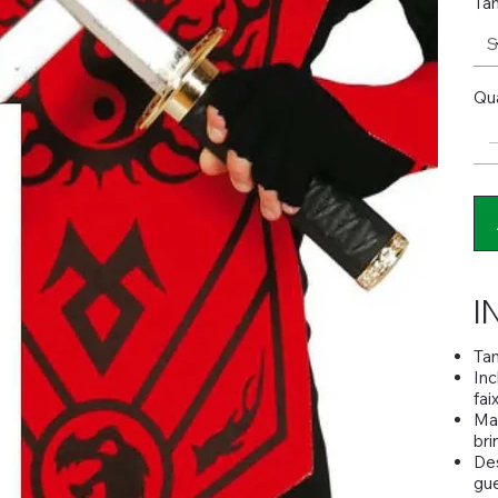
Ta
Qu
I
Tam
Inc
fai
Mat
bri
Des
gue