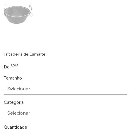
Fritadeira de Esmalte
Preço
8,50 €
De
Tamanho
Categoria
Quantidade