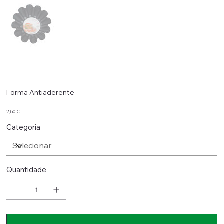
Forma Antiaderente
Preço
2,50 €
Categoria
Quantidade