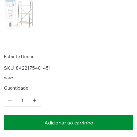
Estante Decor
SKU
SKU:
8422175401451
8422175401451
Preço
59,95 €
Quantidade
Adicionar ao carrinho