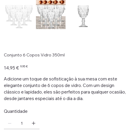
Conjunto 6 Copos Vidro 350ml
Preço
Preço
9,95 €
14,95 €
original
promocional
Adicione um toque de sofisticação à sua mesa com este
elegante conjunto de 6 copos de vidro. Com um design
clássico e lapidado, eles são perfeitos para qualquer ocasião,
desde jantares especiais até o dia a dia.
Quantidade