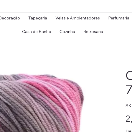
Decoração
Tapeçaria
Velas e Ambientadores
Perfumaria
Casa de Banho
Cozinha
Retrosaria
C
7
SK
Preç
2
Des