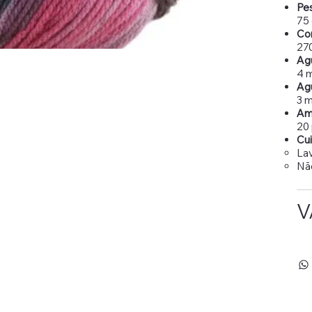
Pe
75
Co
27
Agu
4 
Agu
3 
Amo
20 
Cu
Lav
Não
V