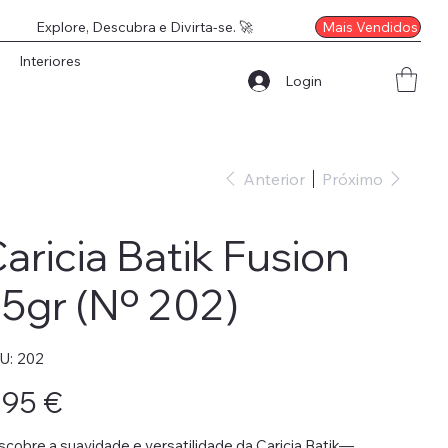
Mais Vendidos
Explore, Descubra e Divirta-se. 🚀
Interiores
Login
Anterior
Próximo
aricia Batik Fusion
5gr (Nº 202)
SKU
U:
202
202
o
,95 €
cobre a suavidade e versatilidade da Caricia Batik—