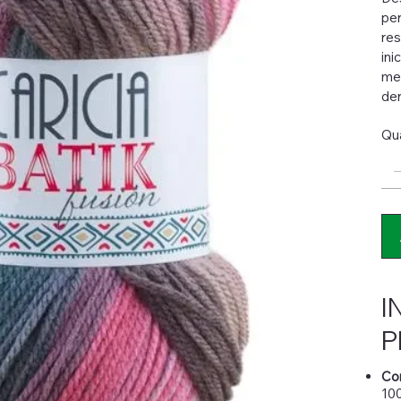
per
res
ini
met
der
Qu
I
P
Co
100