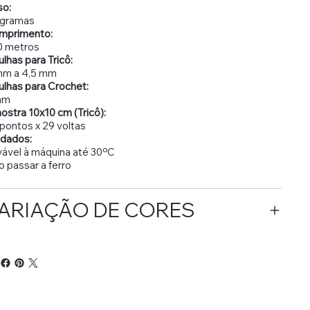
so:
 gramas
mprimento:
0 metros
lhas para Tricô:
mm a 4,5 mm
lhas para Crochet:
mm
stra 10x10 cm (Tricô):
pontos x 29 voltas
idados:
ável à máquina até 30ºC
 passar a ferro
ARIAÇÃO DE CORES