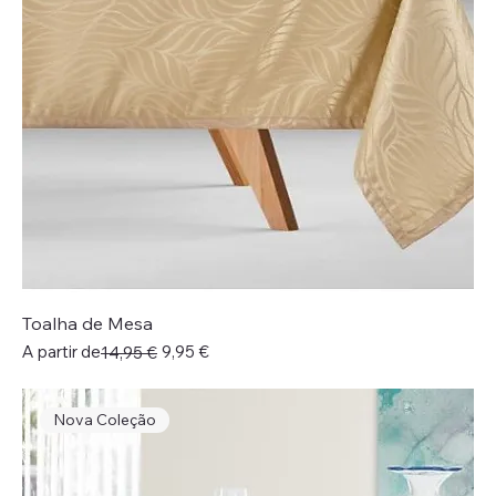
Toalha de Mesa
Preço normal
Preço promocional
A partir de
9,95 €
14,95 €
Nova Coleção