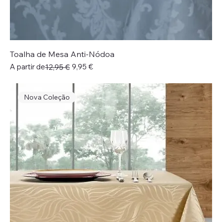
Toalha de Mesa Anti-Nódoa
Preço normal
Preço promocional
A partir de
9,95 €
12,95 €
Nova Coleção