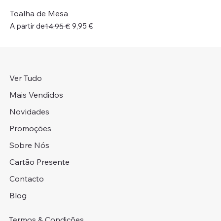
Toalha de Mesa
Preço normal
Preço promocional
A partir de
9,95 €
14,95 €
Ver Tudo
Mais Vendidos
Novidades
Promoções
Sobre Nós
Cartão Presente
Contacto
Blog
Termos & Condições