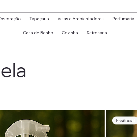
Decoração
Tapeçaria
Velas e Ambientadores
Perfumaria
Casa de Banho
Cozinha
Retrosaria
nela
Essêncial