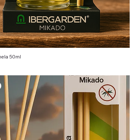
nela 50ml
romocional