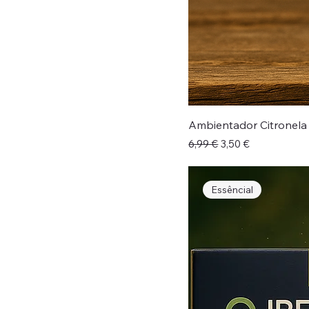
Ambientador Citronela
Preço normal
Preço promocional
6,99 €
3,50 €
Essêncial