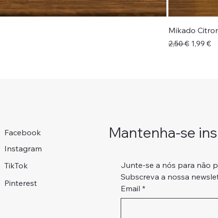
a
Mikado Citro
Preço normal
Preço p
2,50 €
1,99 €
Mantenha-se insp
Facebook
Instagram
Junte-se a nós para não 
TikTok
Subscreva a nossa newslet
Pinterest
Email
*