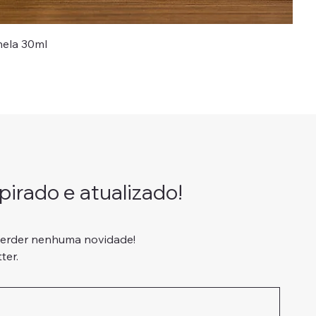
nela 30ml
romocional
irado e atualizado!
perder nenhuma novidade!
ter.