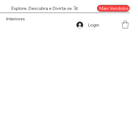
Mais Vendidos
Explore, Descubra e Divirta-se. 🚀
Interiores
Login
a compreensão e desejamos a todos um ótimo verão!