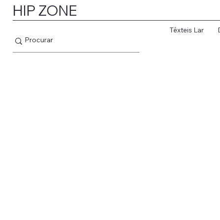
HIP ZONE
Têxteis Lar
IP ZONE vai fazer uma breve pausa para recarregar energias. Os en