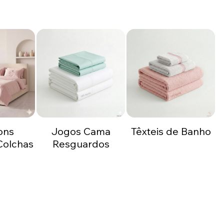
ons
Jogos Cama
Têxteis de Banho
acionais Colchas
Resguardos