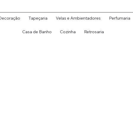
Decoração
Tapeçaria
Velas e Ambientadores
Perfumaria
vios serão retomados a partir do início de setembro. Agradecemos 
Casa de Banho
Cozinha
Retrosaria