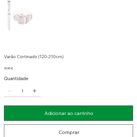
Varão Cortinado (120-210cm)
Preço
19,95 €
Quantidade
Adicionar ao carrinho
Comprar