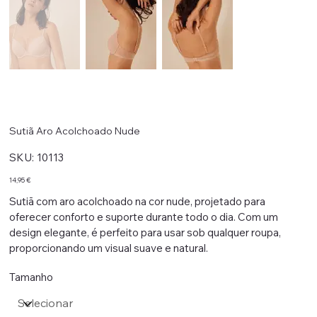
Sutiã Aro Acolchoado Nude
SKU
SKU:
10113
10113
Preço
14,95 €
Sutiã com aro acolchoado na cor nude, projetado para
oferecer conforto e suporte durante todo o dia. Com um
design elegante, é perfeito para usar sob qualquer roupa,
proporcionando um visual suave e natural.
Tamanho