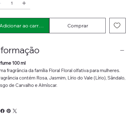
Adicionar ao carrinho
Comprar
nformação
rfume 100 ml
ma fragrância da família Floral Floral olfativa para mulheres.
ragrância contém Rosa, Jasmim, Lírio do Vale (Lírio), Sândalo,
go de Carvalho e Almíscar.