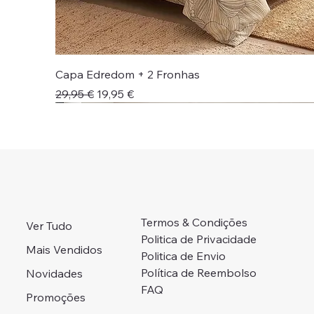
Capa Edredom + 2 Fronhas
Preço normal
Preço promocional
29,95 €
19,95 €
Novidade!
Novidade!
Colcha + Jogo Cama
Preço Campanha
Portes Grátis 📦
Adicionar ao carrinho
Adicionar ao carrinho
Adicionar ao carrinho
Adicionar ao carrinho
Esgotado
Termos & Condições
Ver Tudo
Politica de Privacidade
Mais Vendidos
Politica de Envio
Política de Reembolso
Novidades
FAQ
Promoções