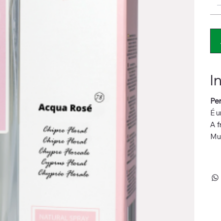
I
Pe
É u
A f
Mus