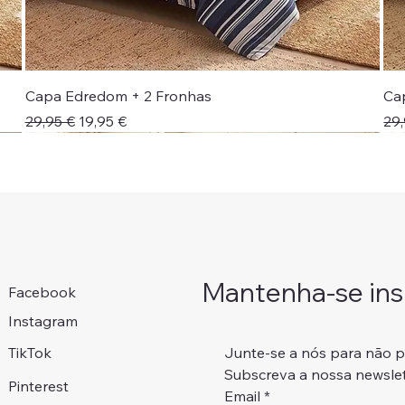
Capa Edredom + 2 Fronhas
Ca
Preço normal
Preço promocional
Pr
29,95 €
19,95 €
29,
Novidade!
Colcha + Jogo Cama
Portes Grátis 📦
Portes Grátis 📦
Adicionar ao carrinho
Adicionar ao carrinho
Adicionar ao carrinho
Adicionar ao carrinho
Mantenha-se insp
Facebook
Instagram
Junte-se a nós para não 
TikTok
Subscreva a nossa newslet
Pinterest
Email
*