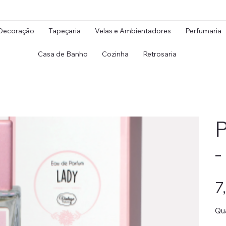
Decoração
Tapeçaria
Velas e Ambientadores
Perfumaria
Casa de Banho
Cozinha
Retrosaria
P
-
Preç
7
Qu