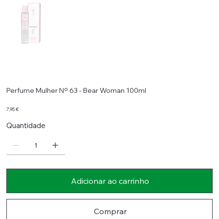
Perfume Mulher Nº 63 - Bear Woman 100ml
Preço
7,95 €
Quantidade
Adicionar ao carrinho
Comprar