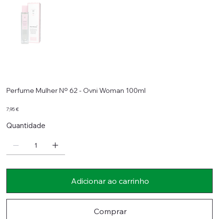
Perfume Mulher Nº 62 - Ovni Woman 100ml
Preço
7,95 €
Quantidade
Adicionar ao carrinho
Comprar