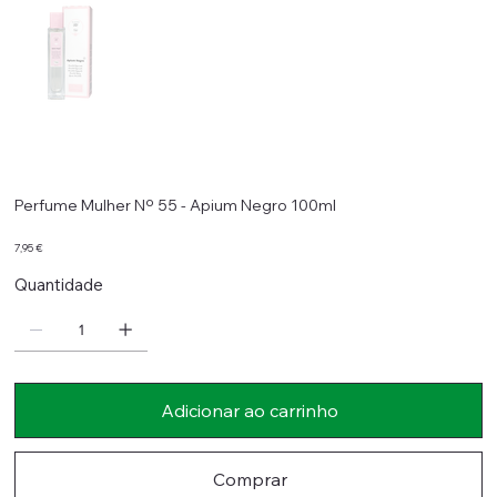
Perfume Mulher Nº 55 - Apium Negro 100ml
Preço
7,95 €
Quantidade
Adicionar ao carrinho
Comprar