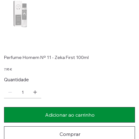
Perfume Homem Nº 11 - Zeka First 100ml
Preço
7,95 €
Quantidade
Adicionar ao carrinho
Comprar