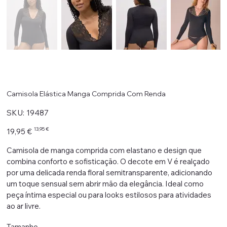
Camisola Elástica Manga Comprida Com Renda
SKU
SKU:
19487
19487
Preço
Preço
13,95 €
19,95 €
original
promocional
Camisola de manga comprida com elastano e design que
combina conforto e sofisticação. O decote em V é realçado
por uma delicada renda floral semitransparente, adicionando
um toque sensual sem abrir mão da elegância. Ideal como
peça íntima especial ou para looks estilosos para atividades
ao ar livre.
Tamanho