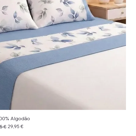
00% Algodão
onal
29,95 €
5 €