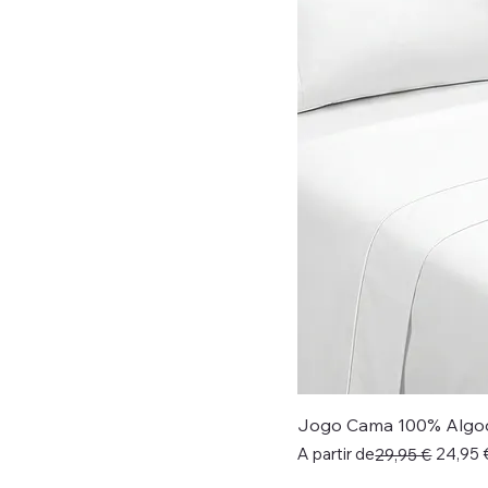
Jogo Cama 100% Algo
Preço normal
Preço promocional
A partir de
24,95 
29,95 €