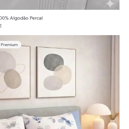
00% Algodão Percal
promocional
€
e Premium