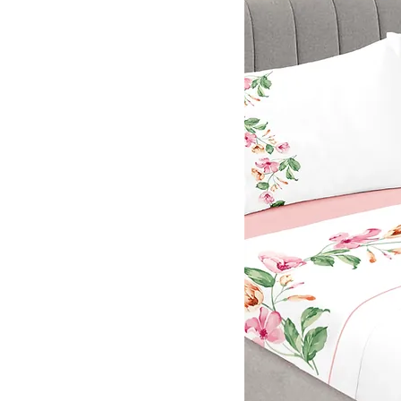
Fronha
Lençol - 240x290 cm /
Capa - 160x200 cm / 2
Fronha
Solteiro 2 Lençois
160x280 + Fronha
Solteiro C/Capa 1 Lençol
160x280 + 1 Capa
100x200