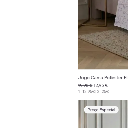
Jogo Cama Poliéster F
Preço normal
Preço promociona
19,95 €
12,95 €
1- 12,95€ | 2- 25€
Preço Especial