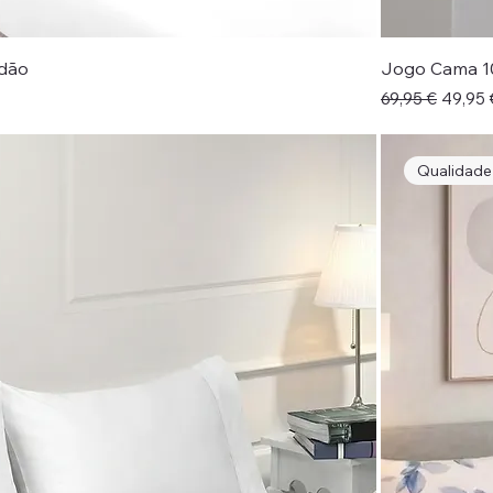
dão
Jogo Cama 1
al
Preço normal
Preço 
69,95 €
49,95 
Qualidad