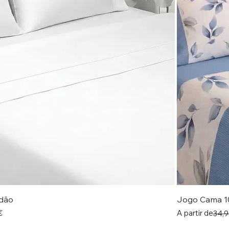
dão
Jogo Cama 1
Preço normal
Preço promoci
€
A partir de
34,9