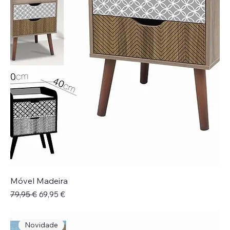
Móvel Madeira
Preço normal
Preço promocional
79,95 €
69,95 €
Novidade