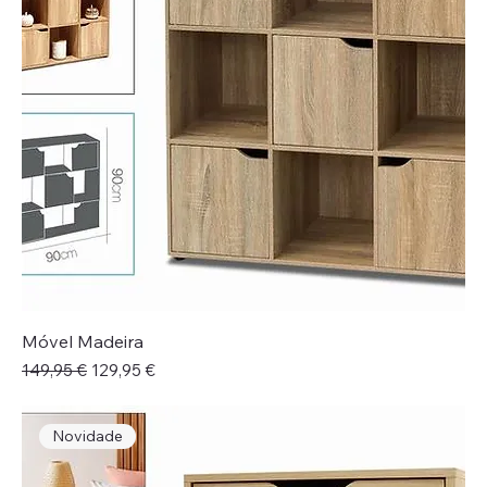
Móvel Madeira
Preço normal
Preço promocional
149,95 €
129,95 €
Novidade