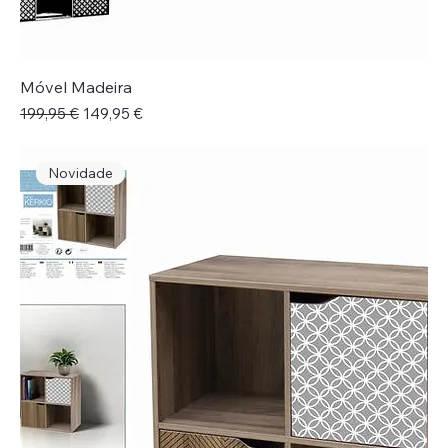
Móvel Madeira
Preço normal
Preço promocional
199,95 €
149,95 €
Novidade