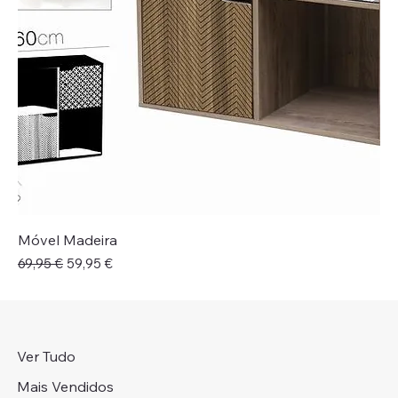
Móvel Madeira
Preço normal
Preço promocional
69,95 €
59,95 €
Ver Tudo
Mais Vendidos