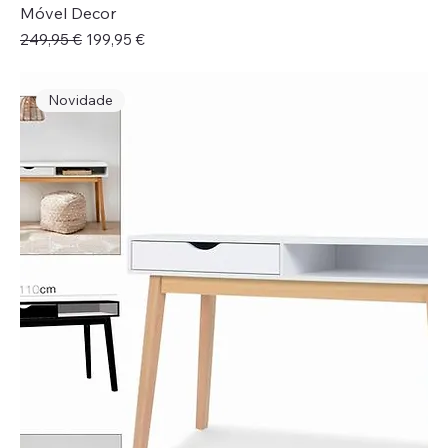
Móvel Decor
Preço normal
Preço promocional
249,95 €
199,95 €
Novidade