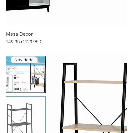
Mesa Decor
Preço normal
Preço promocional
149,95 €
129,95 €
Novidade