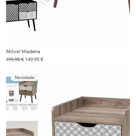
Móvel Madeira
Preço normal
Preço promocional
199,95 €
149,95 €
Novidade