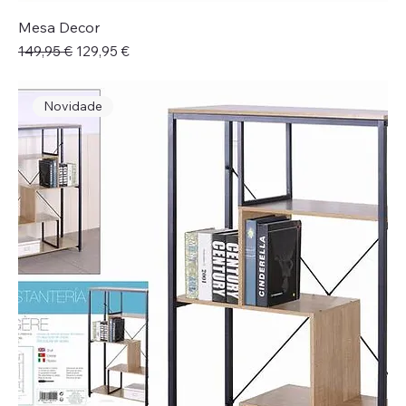
Mesa Decor
Preço normal
Preço promocional
149,95 €
129,95 €
Novidade