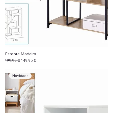
Estante Madeira
Preço normal
Preço promocional
199,95 €
149,95 €
Novidade