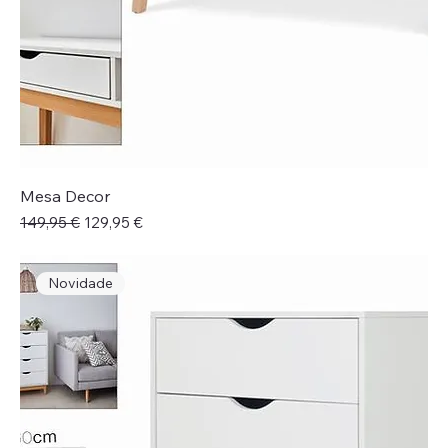
Mesa Decor
Preço normal
Preço promocional
149,95 €
129,95 €
Novidade