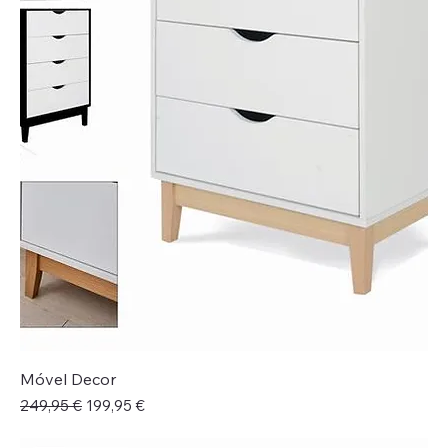
Móvel Decor
Preço normal
Preço promocional
249,95 €
199,95 €