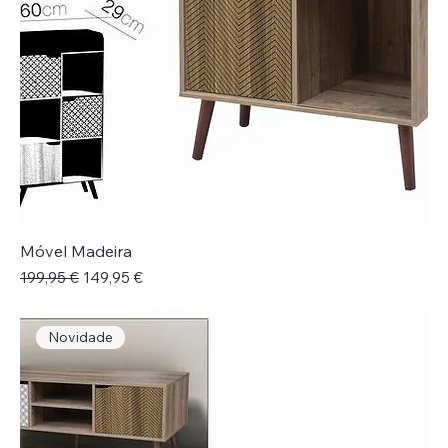
Móvel Madeira
Preço normal
Preço promocional
199,95 €
149,95 €
Novidade