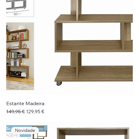
Estante Madeira
Preço normal
Preço promocional
149,95 €
129,95 €
Novidade