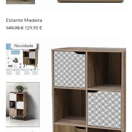
Estante Madeira
Preço normal
Preço promocional
149,95 €
129,95 €
Novidade