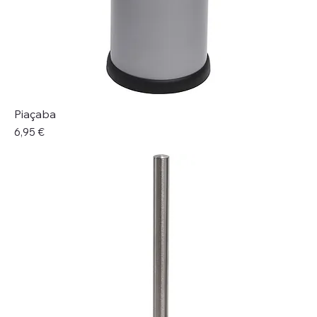
Piaçaba
Preço
6,95 €